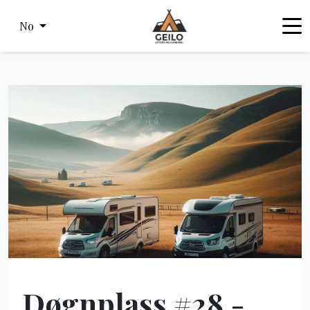
No
Døgnplass #28 -