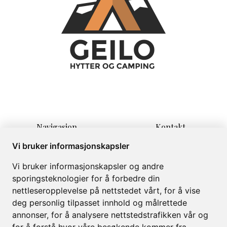
Navigasjon
Kontakt
Hjem
Lauvrudvegen 11
Vi bruker informasjonskapsler
Overnatting
3580 Geilo
Vi bruker informasjonskapsler og andre
Informasjon
info@campinggeilo.no
sporingsteknologier for å forbedre din
Om
+47 57999999
nettleseropplevelse på nettstedet vårt, for å vise
Galleri
deg personlig tilpasset innhold og målrettede
annonser, for å analysere nettstedstrafikken vår og