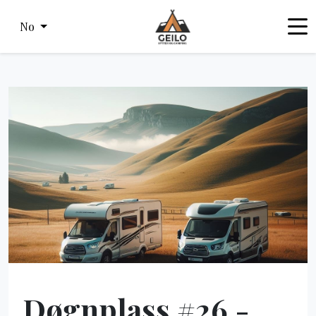
No
Døgnplass #26 -