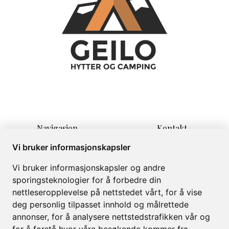
Navigasjon
Kontakt
Hjem
Lauvrudvegen 11
Vi bruker informasjonskapsler
Overnatting
3580 Geilo
Vi bruker informasjonskapsler og andre
Informasjon
info@campinggeilo.no
sporingsteknologier for å forbedre din
Om
+47 57999999
nettleseropplevelse på nettstedet vårt, for å vise
Galleri
deg personlig tilpasset innhold og målrettede
annonser, for å analysere nettstedstrafikken vår og