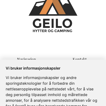
Navigasjon
Kontakt
Hjem
Lauvrudvegen 11
Vi bruker informasjonskapsler
Overnatting
3580 Geilo
Vi bruker informasjonskapsler og andre
Informasjon
info@campinggeilo.no
sporingsteknologier for å forbedre din
Om
+47 57999999
nettleseropplevelse på nettstedet vårt, for å vise
Galleri
deg personlig tilpasset innhold og målrettede
annonser, for å analysere nettstedstrafikken vår og