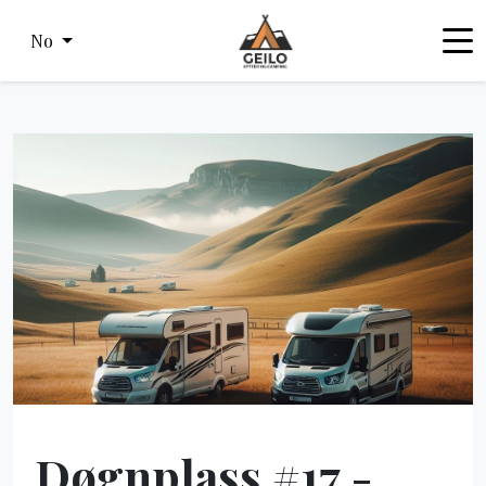
No
Døgnplass #17 -