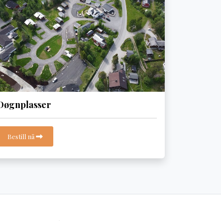
Døgnplasser
Bestill nå