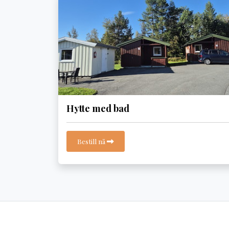
Hytte med bad
Bestill nå