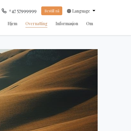
+47 57999999
Bestill nå
Language
Hjem
Overnatting
Informasjon
Om