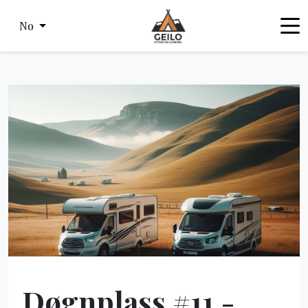
No
Døgnplass #11 -