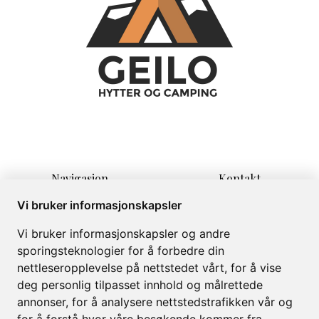
Navigasjon
Kontakt
Hjem
Lauvrudvegen 11
Vi bruker informasjonskapsler
Overnatting
3580 Geilo
Vi bruker informasjonskapsler og andre
Informasjon
info@campinggeilo.no
sporingsteknologier for å forbedre din
Om
+47 57999999
nettleseropplevelse på nettstedet vårt, for å vise
Galleri
deg personlig tilpasset innhold og målrettede
annonser, for å analysere nettstedstrafikken vår og