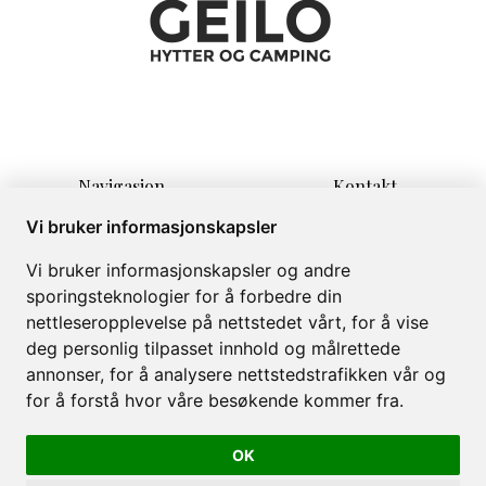
Navigasjon
Kontakt
Hjem
Lauvrudvegen 11
Vi bruker informasjonskapsler
Overnatting
3580 Geilo
Vi bruker informasjonskapsler og andre
Informasjon
info@campinggeilo.no
sporingsteknologier for å forbedre din
Om
+47 57999999
nettleseropplevelse på nettstedet vårt, for å vise
Galleri
deg personlig tilpasset innhold og målrettede
annonser, for å analysere nettstedstrafikken vår og
for å forstå hvor våre besøkende kommer fra.
OK
Geilo Hytter & Camping AS © 2026