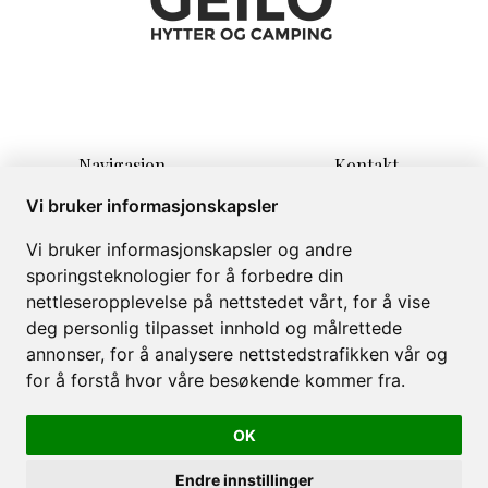
Navigasjon
Kontakt
Hjem
Lauvrudvegen 11
Vi bruker informasjonskapsler
Overnatting
3580 Geilo
Vi bruker informasjonskapsler og andre
Informasjon
info@campinggeilo.no
sporingsteknologier for å forbedre din
Om
+47 57999999
nettleseropplevelse på nettstedet vårt, for å vise
Galleri
deg personlig tilpasset innhold og målrettede
annonser, for å analysere nettstedstrafikken vår og
for å forstå hvor våre besøkende kommer fra.
OK
Geilo Hytter & Camping AS © 2026
Levert av
Bookvisit
Endre innstillinger