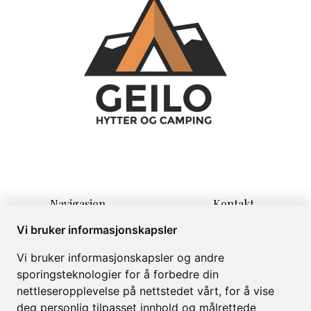
Navigasjon
Kontakt
Hjem
Lauvrudvegen 11
Vi bruker informasjonskapsler
Overnatting
3580 Geilo
Vi bruker informasjonskapsler og andre
Informasjon
info@campinggeilo.no
sporingsteknologier for å forbedre din
Om
+47 57999999
nettleseropplevelse på nettstedet vårt, for å vise
Galleri
deg personlig tilpasset innhold og målrettede